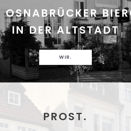
 OSNABRÜCKER BIE
IN DER ALTSTADT
WIR.
PROST.