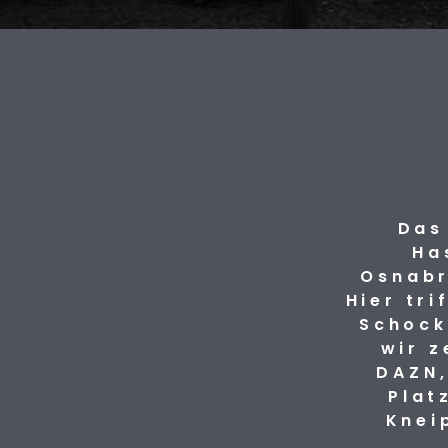
Das
Ha
Osnabr
Hier tr
Schock
wir z
DAZN,
Plat
Knei