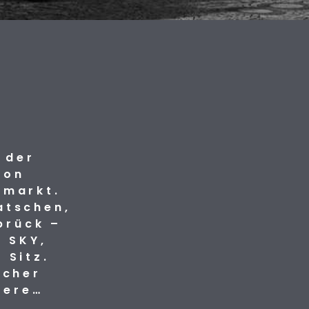
 der
von
nmarkt.
atschen,
brück –
f SKY,
 Sitz.
icher
dere…