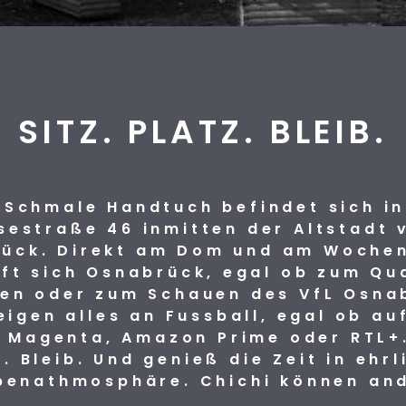
SITZ. PLATZ. BLEIB.
 Schmale Handtuch befindet sich in
sestraße 46 inmitten der Altstadt 
ück. Direkt am Dom und am Woche
ifft sich Osnabrück, egal ob zum Qu
en oder zum Schauen des VfL Osna
eigen alles an Fussball, egal ob au
 Magenta, Amazon Prime oder RTL+.
z. Bleib. Und genieß die Zeit in ehrl
penathmosphäre. Chichi können an