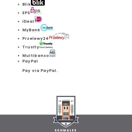
Blik
EPS
iDeal
MyBank
Przelewy24
Trustly
Multibanco
PayPal
Pay via PayPal.